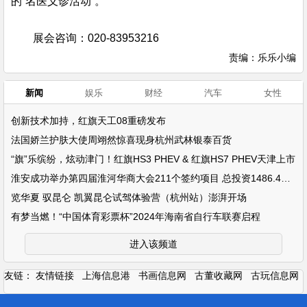
的“名医义诊活动”。
展会咨询：020-83953216
责编：乐乐小编
新闻
娱乐
财经
汽车
女性
创新技术加持，红旗天工08重磅发布
法国娇兰护肤大使周翊然惊喜现身杭州武林银泰百货
“旗”乐缤纷，炫动津门！红旗HS3 PHEV & 红旗HS7 PHEV天津上市
淮安成功举办第四届淮河华商大会211个签约项目 总投资1486.4亿元
览华夏 驭昆仑 凯翼昆仑试驾体验营（杭州站）澎湃开场
有梦当燃！“中国体育彩票杯”2024年海南省自行车联赛启程
进入该频道
友链：
友情链接
上海信息港
书画信息网
古董收藏网
古玩信息网