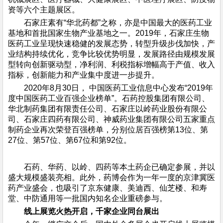
资等六个主题展区。
石家庄素有“华北药都”之称，亦是中国最大的医药工业
基地和首批国家生物产业基地之一。2019年，石家庄生物
医药工业呈现快速稳健的发展态势，转型升级步伐加快，产
业结构持续优化，竞争比较优势明显，发展路径由规模发展
型转向创新驱动型，净利润、利税指标增幅高于产值、收入
指标，创新能力和产业集中度进一步提升。
2020年8月30日， 中国医药工业信息中心发布“2019年
度中国医药工业百强企业榜单”。石药控股集团有限公司、
华北制药集团有限责任公司、石家庄以岭药业股份有限公
司、石家庄四药有限公司、神威药业集团有限公司五家重点
制药企业再次荣登百强榜单，分别位居百强榜第13位、第
27位、第57位、第67位和第92位。
石药、华药、以岭、四药等本土药企已确定参展，并以
盛大规模盛装亮相。此外，药博会作为一年一度的京津冀医
药产业盛会，也吸引了京东健康、美迪西、仙芝楼、和寿
堂、中防通用等一批国内知名企业重磅参与。
线上展览火热开启，千家企业同台展出