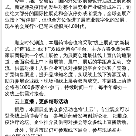
今年，继广交会后，国内外众多展会也开启线上展览模
式。新冠肺炎疫情的发生对整个展览业产业链造成冲击，迫
使绝大部分的国际性展览和会议停办或者缓办，全球会展产
业按下“暂停键”，但也全方位促进了展览业数字化的发展，
现在的会展行业已迎来虚拟展4.0时代。
顺应时代潮流，本届药博会也将采取“线上展览”的新模
式，打造“线上+线下”“双线药博会”平台。主办方将免费为每
家展商提供一个线上展位，为展商创建最佳线上宣传沟通渠
道，全面实现上中下游展前、展中、展后的零距离互动、交
流、供需对接！入驻企业可以对接聚贸平台全球客户资源，
扩宽销售渠道，提升品牌知名度，实现线上线下资源互动，
助力参展企业线下现场和线上展会双向成交。本届线上药博
会将有1000多家企业参与，持续时间一年，每半年举办一
次线上供需对接会。
云上直播，更多精彩活动
据悉，本届展会的众多活动也将“上云”，专业观众可以
登录线上药博会平台，参与新药研发与创新论坛、 细胞免
疫治疗论坛、企业推介及供需对接会等众多线上直播活动。
此外，普通市民仍可参观线下展会，参与现场举办